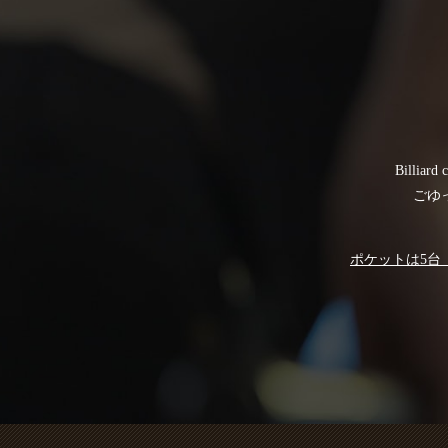
Bill
ごゆ
ポケットは5台（B